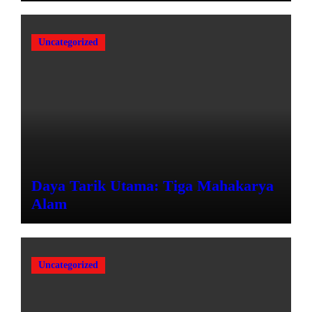
Uncategorized
Daya Tarik Utama: Tiga Mahakarya
Alam
Uncategorized