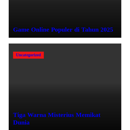
Game Online Populer di Tahun 2025
Uncategorized
Tiga Warna Misterius Memikat
Dunia